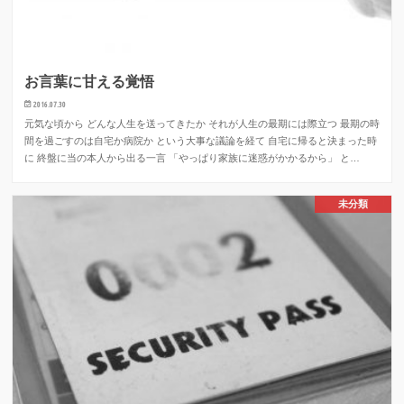
お言葉に甘える覚悟
2016.07.30
元気な頃から どんな人生を送ってきたか それが人生の最期には際立つ 最期の時
間を過ごすのは自宅か病院か という大事な議論を経て 自宅に帰ると決まった時
に 終盤に当の本人から出る一言 「やっぱり家族に迷惑がかかるから」 と…
未分類