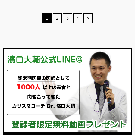
1
2
3
4
>