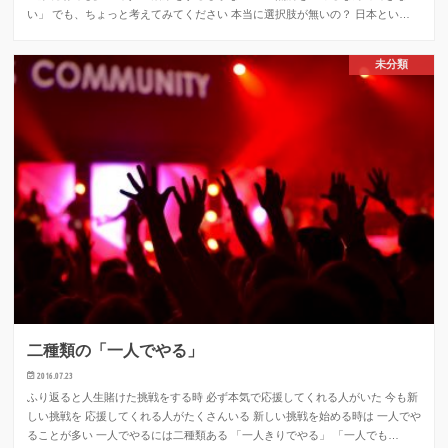
い」 でも、ちょっと考えてみてください 本当に選択肢が無いの？ 日本とい…
未分類
二種類の「一人でやる」
2016.07.23
ふり返ると人生賭けた挑戦をする時 必ず本気で応援してくれる人がいた 今も新
しい挑戦を 応援してくれる人がたくさんいる 新しい挑戦を始める時は 一人でや
ることが多い 一人でやるには二種類ある 「一人きりでやる」 「一人でも…