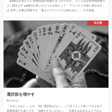
「●●療法を受けろと 医療関係の親戚が言うのですが」 という話を終末期医療で
よく聞きます ●●療法が良いかどうかは別として 「アドバイスを誰に求めるか」
は 非常に大事な問題です 「素人にアドバイスは求めるな！」 が大前提…
未分類
選択肢を増やす
2016.07.24
「やるしかない」 とか 「他に選択肢はない」 って言う人って多いですよね？
医療現場でも多いです 「治療をするしかない」 「点滴を止めるなんてできな