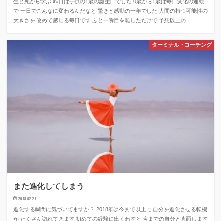
生と死から学ぶ 昨日は子供の1歳の誕生日でした 0歳から1歳は毎日変化の連続
で 一日でこんなに変わるんだなと 驚きと感動の一年でした 人間の持つ可能性の
大きさを 改めて感じる毎日です ふと一瞬目を離しただけで 予想以上の…
ターミナル・コーチング
また進化してしまう
2018.02.21
進化する瞬間に気づいてますか？ 2018年は今まで以上に 自分を進化させる転機
が たくさん訪れてきます 初めての経験に出くわすと 今までの自分と直面します