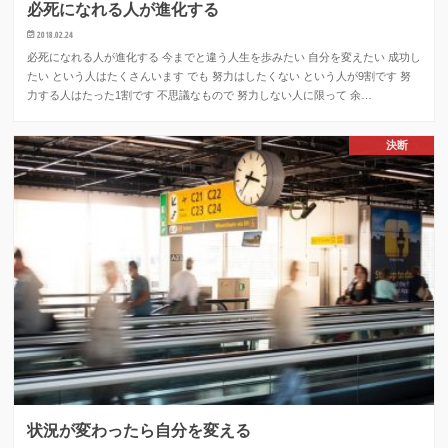
必死になれる人が進化する
2018.02.24
必死になれる人が進化する 今までと違う人生を歩みたい 自分を変えたい 成功し
たい という人はたくさんいます でも 努力はしたくない という人が9割です 努
力する人はたった1割です 不思議なもので 努力しない人に限って 余…
決断
状況が変わったら自分を変える