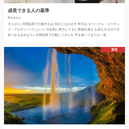
成長できる人の基準
2018.02.25
大人が1ヶ月間必死で行動すれば 別人になれます 昨日は ターミナル・コーチン
グ・アカデミー でした 1ヶ月必死に努力してきた受講生達を お迎えする日です
顔つきをみれば 1ヶ月間必死で行動してきたか 手を抜いてきたか一発…
覚悟