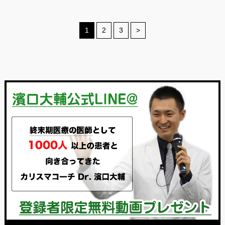
1
2
3
>