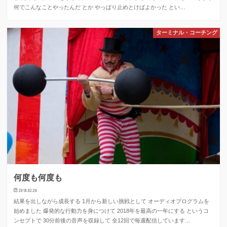
何でこんなことやったんだ とか やっぱり止めとけばよかった とい…
ターミナル・コーチング
何度も何度も
2018.02.20
結果を出しながら成長する 1月から新しい挑戦として オーディオプログラムを
始めました 爆発的な行動力を身につけて 2018年を最高の一年にする というコ
ンセプトで 30分前後の音声を収録して 全12回で毎週配信しています…