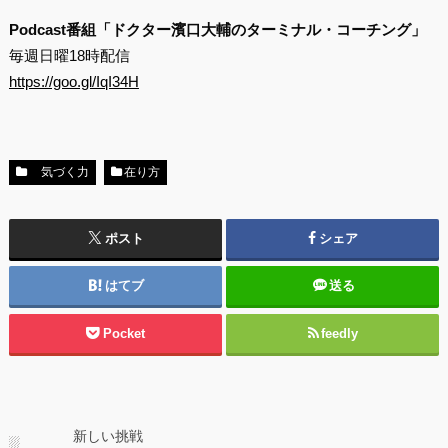
Podcast番組「ドクター濱口大輔のターミナル・コーチング」
毎週日曜18時配信
https://goo.gl/IqI34H
気づく力
在り方
ポスト
シェア
はてブ
送る
Pocket
feedly
新しい挑戦