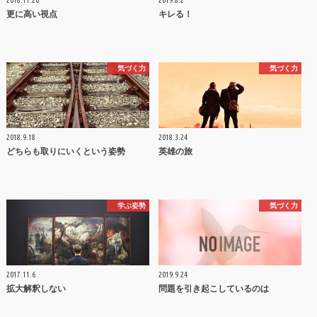
更に高い視点
キレる！
気づく力
気づく力
2018.9.18
2018.3.24
どちらも取りにいくという姿勢
英雄の旅
学ぶ姿勢
気づく力
2017.11.6
2019.9.24
拡大解釈しない
問題を引き起こしているのは