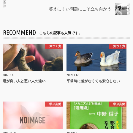
答えにくい問題にこそ立ち向かう
RECOMMEND
こちらの記事も人気です。
気づく力
気づく力
2017.6.6
2019.3.12
運が良い人と悪い人の違い
平常時に差がなくても安心しない
学ぶ姿勢
学ぶ姿勢
2018.11.20
2019.8.2