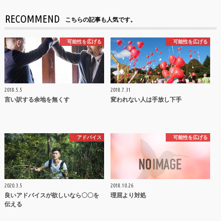
RECOMMEND
こちらの記事も人気です。
可能性を広げる
可能性を広げる
2018.5.5
2018.7.31
言い訳する余地を無くす
変われない人は手放し下手
アドバイス
可能性を広げる
2020.3.5
2018.10.26
良いアドバイスが欲しいなら〇〇を
理屈より対処
伝える