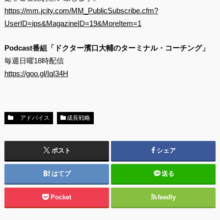
https://mm.jcity.com/MM_PublicSubscribe.cfm?
UserID=ips&MagazineID=19&MoreItem=1
Podcast番組「ドクター濱口大輔のターミナル・コーチング」
毎週日曜18時配信
https://goo.gl/IqI34H
アドバイス
成長戦略
ポスト
シェア
はてブ
送る
Pocket
feedly