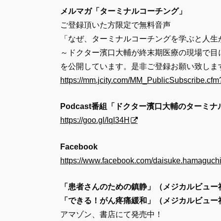
メルマガ「ターミナルコーチング」
ご登録頂いた方限定で無料音声
「なぜ、ターミナルコーチングを学ぶと人生
～ドクター濱口大輔が終末期医療の現場で目
を公開しています。是非ご登録お願い致しま
https://mm.jcity.com/MM_PublicSubscribe.
Podcast番組「ドクター濱口大輔のターミ
https://goo.gl/IqI34H
Facebook
https://www.facebook.com/daisuke.hamaguchi
「患者さんのための鎮静」（メジカルビュー
「できる！がん疼痛緩和」（メジカルビュー
アマゾン、書店にて発売中！