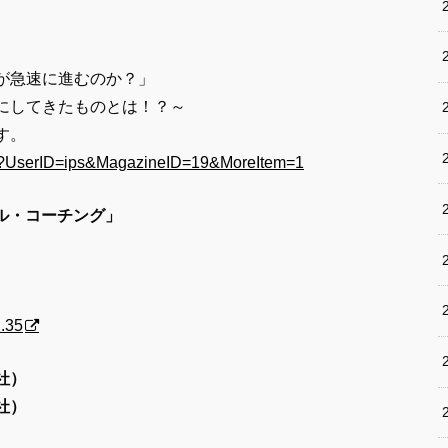
が急速に進むのか？」
にしてきたものとは！？～
す。
cfm?UserID=ips&MagazineID=19&MoreItem=1
ナル・コーチング」
.35
社）
社）