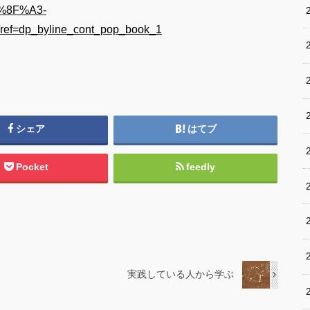
5%8F%A3-
=dp_byline_cont_pop_book_1
シェア
はてブ
Pocket
feedly
実践している人から学ぶ