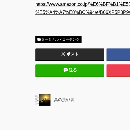
https://www.amazon.co.jp/%E6%BF%B1%E
%E5%A4%A7%E8%BC%94/e/B06XP5P8P9/ref
ターミナル・コーチング
ポスト
送る
真の挑戦者