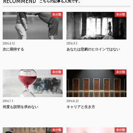
RECOMMEND
こちらの記事も人気です。
未分類
未分類
2016.6.12
2016.9.3
次に期待する
あなたは悲劇のヒロインではない
未分類
未分類
2016.7.1
2016.8.22
何度も説明を求めない
キャリアと生き方
未分類
未分類