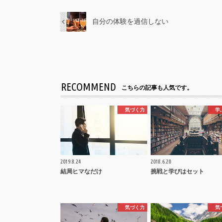
自分の体験を過信しない
RECOMMEND
こちらの記事も人気です。
気づく力
学
2019.8.24
2018.6.20
結局ヒマなだけ
挑戦と学びはセット
気づく力
気