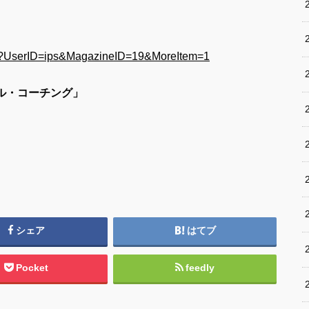
cfm?UserID=ips&MagazineID=19&MoreItem=1
ナル・コーチング」
シェア
はてブ
Pocket
feedly