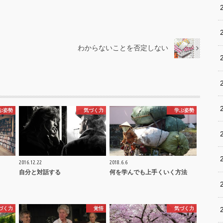
わからないことを否定しない
ぶ姿勢
気づく力
学ぶ姿勢
2016.12.22
2018.6.6
自分と対話する
何を学んでも上手くいく方法
づく力
覚悟
気づく力