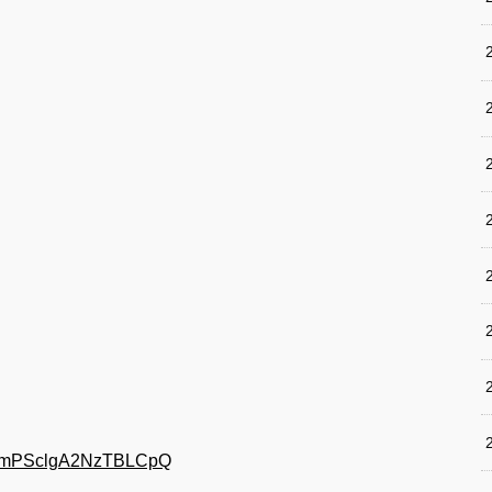
gpomPSclgA2NzTBLCpQ