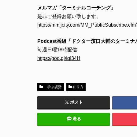
メルマガ「ターミナルコーチング」
是非ご登録お願い致します。
https://mm.jcity.com/MM_PublicSubscribe.
Podcast番組「ドクター濱口大輔のターミ
毎週日曜18時配信
https://goo.gl/IqI34H
学ぶ姿勢
在り方
ポスト
送る