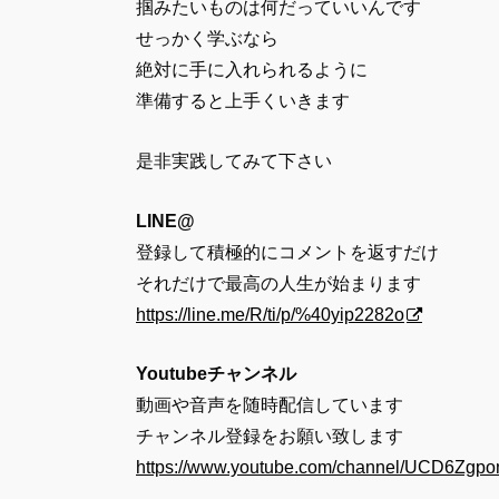
掴みたいものは何だっていいんです
せっかく学ぶなら
絶対に手に入れられるように
準備すると上手くいきます
是非実践してみて下さい
LINE@
登録して積極的にコメントを返すだけ
それだけで最高の人生が始まります
https://line.me/R/ti/p/%40yip2282o
Youtubeチャンネル
動画や音声を随時配信しています
チャンネル登録をお願い致します
https://www.youtube.com/channel/UCD6Z