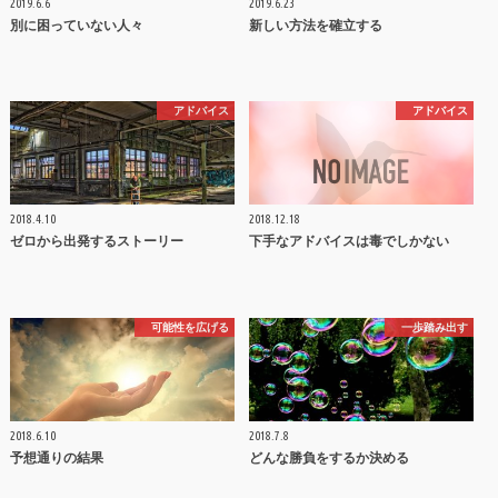
2019.6.6
2019.6.23
別に困っていない人々
新しい方法を確立する
アドバイス
アドバイス
2018.4.10
2018.12.18
ゼロから出発するストーリー
下手なアドバイスは毒でしかない
可能性を広げる
一歩踏み出す
2018.6.10
2018.7.8
予想通りの結果
どんな勝負をするか決める