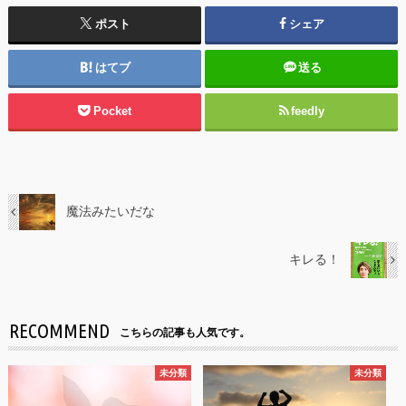
ポスト
シェア
はてブ
送る
Pocket
feedly
魔法みたいだな
キレる！
RECOMMEND
こちらの記事も人気です。
未分類
未分類