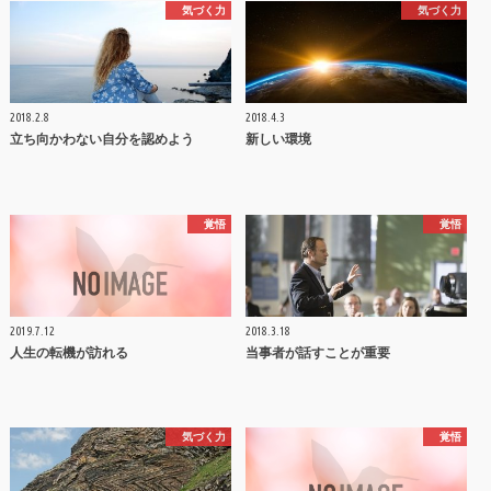
気づく力
気づく力
2018.2.8
2018.4.3
立ち向かわない自分を認めよう
新しい環境
覚悟
覚悟
2019.7.12
2018.3.18
人生の転機が訪れる
当事者が話すことが重要
気づく力
覚悟