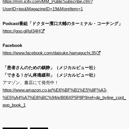
https://mm.jcity.com/MM_PublicSubscribe.cfm?
UserID=ips&MagazineID=19&MoreItem=1
Podcast番組「ドクター濱口大輔のターミナル・コーチング」
https://goo.gl/IqI34H
Facebook
https://www.facebook.com/daisuke.hamaguchi.35
「患者さんのための鎮静」（メジカルビュー社）
「できる！がん疼痛緩和」（メジカルビュー社）
アマゾン、書店にて発売中！
https://www.amazon.co.jp/%E6%BF%B1%E5%8F%A3-
%E5%A4%A7%E8%BC%94/e/B06XP5P8P9/ref=dp_byline_cont_
pop_book_1