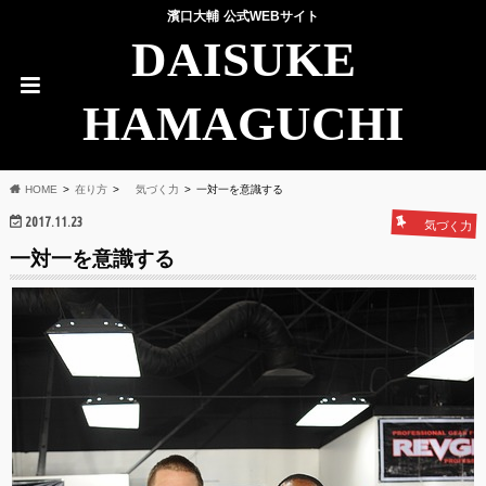
濱口大輔 公式WEBサイト
DAISUKE
HAMAGUCHI
HOME
在り方
気づく力
一対一を意識する
2017.11.23
気づく力
一対一を意識する