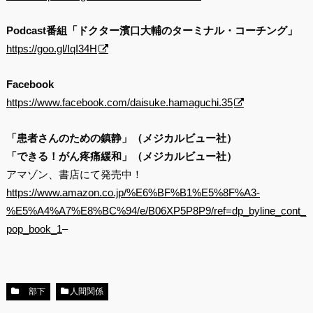
Podcast番組「ドクター濱口大輔のターミナル・コーチング」
https://goo.gl/IqI34H
Facebook
https://www.facebook.com/daisuke.hamaguchi.35
「患者さんのための鎮静」（メジカルビュー社）
「できる！がん疼痛緩和」（メジカルビュー社）
アマゾン、書店にて発売中！
https://www.amazon.co.jp/%E6%BF%B1%E5%8F%A3-
%E5%A4%A7%E8%BC%94/e/B06XP5P8P9/ref=dp_byline_cont_
pop_book_1
–
部下
人間関係