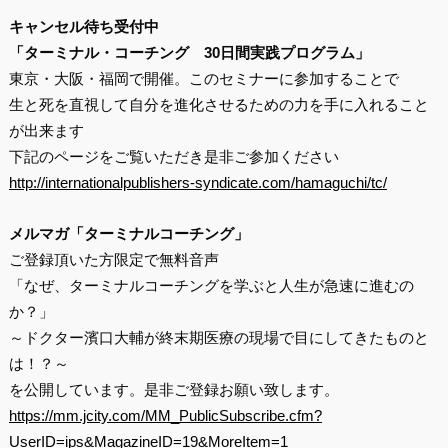
キャンセル待ち受付中
「ターミナル・コーチング
30日間実践プログラム」
東京・大阪・福岡で開催。このセミナーに参加することで
生と死を直視して自分を進化させるための力を手に入れること
が出来ます
下記のページをご覧いただき是非ご参加ください
http://internationalpublishers-syndicate.com/hamaguchi/tc/
メルマガ「ターミナルコーチング」
ご登録頂いた方限定で無料音声
「なぜ、ターミナルコーチングを学ぶと人生が急速に進むの
か？」
～ドクター濱口大輔が終末期医療の現場で目にしてきたものと
は！？～
を公開しています。是非ご登録お願い致します。
https://mm.jcity.com/MM_PublicSubscribe.cfm?
UserID=ips&MagazineID=19&MoreItem=1