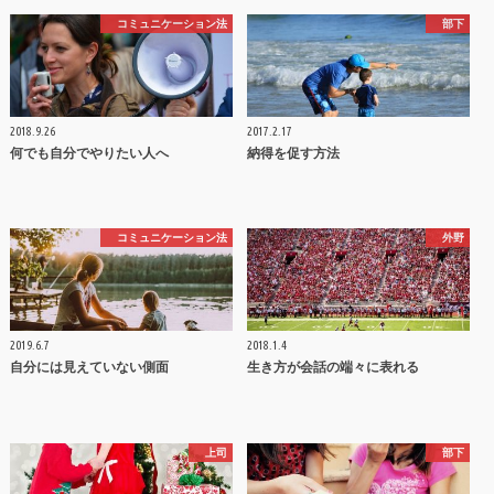
コミュニケーション法
部下
2018.9.26
2017.2.17
何でも自分でやりたい人へ
納得を促す方法
コミュニケーション法
外野
2019.6.7
2018.1.4
自分には見えていない側面
生き方が会話の端々に表れる
上司
部下