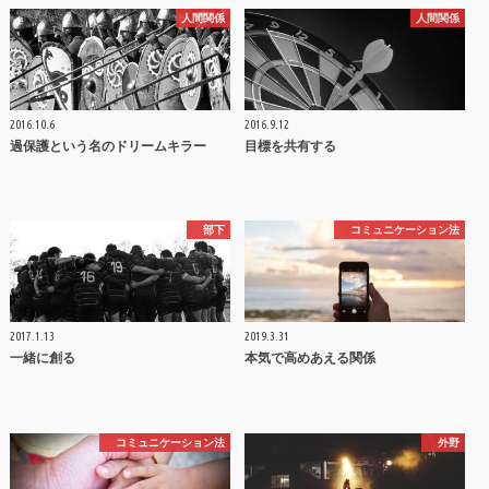
人間関係
人間関係
2016.10.6
2016.9.12
過保護という名のドリームキラー
目標を共有する
部下
コミュニケーション法
2017.1.13
2019.3.31
一緒に創る
本気で高めあえる関係
コミュニケーション法
外野