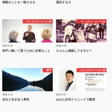
複数のことを一致させる
適応する力
コミュニケーション法
コミュニケーション法
2019.9.10
2018.4.29
相手に動いて貰うために必要なこと
ちゃんと確認してますか？
部下
コミュニケーション法
2018.5.12
2019.4.21
自分と向き合う勇気
おおた在宅クリニックで講演