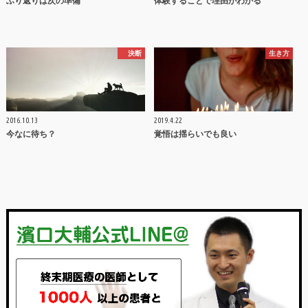
ふり返りは次の準備
体験することで理由がわかる
決断
生き方
2016.10.13
2019.4.22
今なに待ち？
覚悟は揺らいでも良い