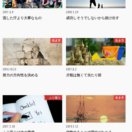
2017.6.9
2018.5.29
流した汗より大事なもの
成功しそうでしないから抜け出す
生き方
生き方
2016.10.23
2017.8.2
努力の方向性を決める
才能は無くて当たり前
ふり返り
生き方
2017.5.30
2019.5.12