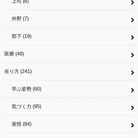
上司
(6)
外野
(7)
部下
(19)
医療
(48)
在り方
(241)
学ぶ姿勢
(60)
気づく力
(95)
覚悟
(84)