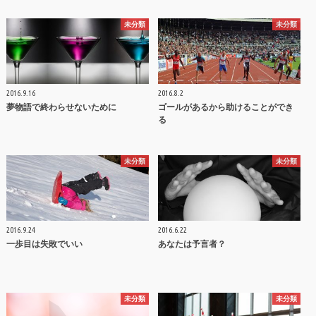
未分類
未分類
2016.9.16
2016.8.2
夢物語で終わらせないために
ゴールがあるから助けることができ
る
未分類
未分類
2016.9.24
2016.6.22
一歩目は失敗でいい
あなたは予言者？
未分類
未分類