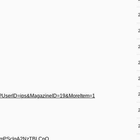
cfm?UserID=ips&MagazineID=19&MoreItem=1
gpomPSclgA2NzTBLCpQ