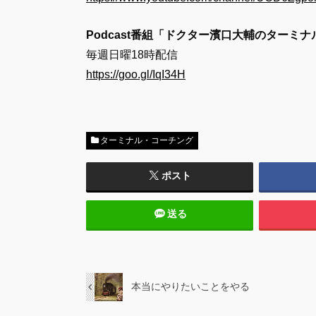
Podcast番組「ドクター濱口大輔のターミ
毎週日曜18時配信
https://goo.gl/IqI34H
ターミナル・コーチング
ポスト
送る
本当にやりたいことをやる