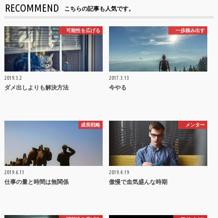
RECOMMEND
こちらの記事も人気です。
可能性を広げる
一歩踏み出す
2019.3.2
2017.3.13
ダメ出しよりも解決方法
今やる
成長戦略
メンター
2019.6.11
2019.4.19
仕事の量と時間は無関係
傲慢で血気盛んな時期