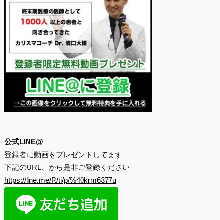
公式LINE@
登録者に動画をプレゼントしてます
下記のURL、から是非ご登録ください
https://line.me/R/ti/p/%40krm6377u