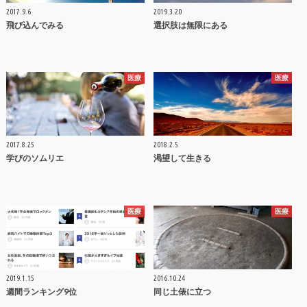
2017.9.6
2019.3.20
飛び込んでみる
選択肢は無限にある
医療
医療
2017.8.25
2018.2.5
学びのソムリエ
渇望して生きる
医療
医療
2019.1.15
2016.10.24
週間ランキング9位
同じ土俵に立つ