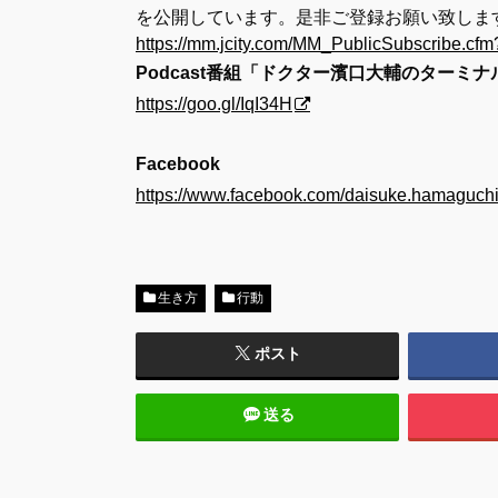
を公開しています。是非ご登録お願い致しま
https://mm.jcity.com/MM_PublicSubscribe.
Podcast番組「ドクター濱口大輔のターミ
https://goo.gl/IqI34H
Facebook
https://www.facebook.com/daisuke.hamaguchi
生き方
行動
ポスト
送る