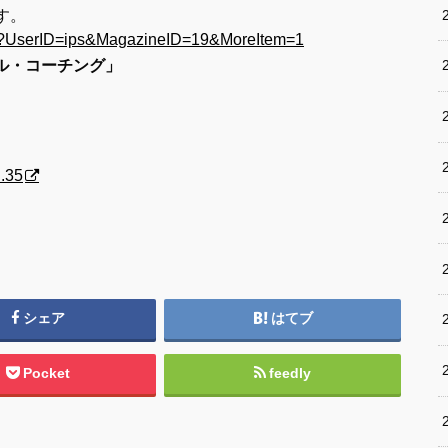
す。
cfm?UserID=ips&MagazineID=19&MoreItem=1
ナル・コーチング」
.35
シェア
はてブ
Pocket
feedly