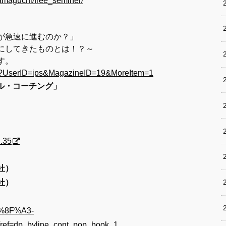
hamaguchi/free_seminer/
が急速に進むのか？」
にしてきたものとは！？～
す。
cfm?UserID=ips&MagazineID=19&MoreItem=1
ナル・コーチング」
.35
社）
社）
5%8F%A3-
=dp_byline_cont_pop_book_1