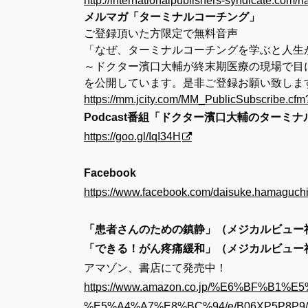
http://internationalpublishers-syndicate.com/
メルマガ「ターミナルコーチング」
ご登録頂いた方限定で無料音声
「なぜ、ターミナルコーチングを学ぶと人生
～ドクター濱口大輔が終末期医療の現場で目
を公開しています。是非ご登録お願い致しま
https://mm.jcity.com/MM_PublicSubscribe.
Podcast番組「ドクター濱口大輔のターミ
https://goo.gl/IqI34H
Facebook
https://www.facebook.com/daisuke.hamaguchi
「患者さんのための鎮静」（メジカルビュー
「できる！がん疼痛緩和」（メジカルビュー
アマゾン、書店にて発売中！
https://www.amazon.co.jp/%E6%BF%B1%E
%E5%A4%A7%E8%BC%94/e/B06XP5P8P9/ref