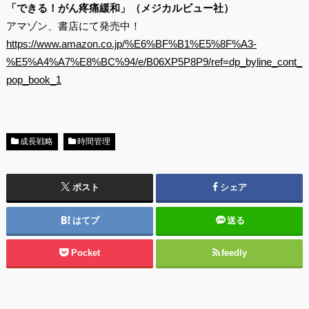
「できる！がん疼痛緩和」（メジカルビュー社）
アマゾン、書店にて発売中！
https://www.amazon.co.jp/%E6%BF%B1%E5%8F%A3-
%E5%A4%A7%E8%BC%94/e/B06XP5P8P9/ref=dp_byline_cont_
pop_book_1
成長戦略
時間管理
ポスト
シェア
はてブ
送る
Pocket
feedly