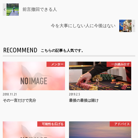
前言撤回できる人
今を大事にしない人に今後はない
RECOMMEND
こちらの記事も人気です。
メンター
一歩踏み出す
2018.11.21
2019.2.5
その一言だけで充分
最後の最後は賭け
可能性を広げる
アドバイス