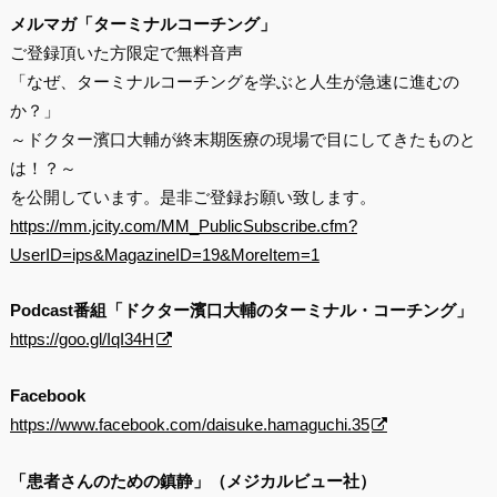
メルマガ「ターミナルコーチング」
ご登録頂いた方限定で無料音声
「なぜ、ターミナルコーチングを学ぶと人生が急速に進むの
か？」
～ドクター濱口大輔が終末期医療の現場で目にしてきたものと
は！？～
を公開しています。是非ご登録お願い致します。
https://mm.jcity.com/MM_PublicSubscribe.cfm?
UserID=ips&MagazineID=19&MoreItem=1
Podcast番組「ドクター濱口大輔のターミナル・コーチング」
https://goo.gl/IqI34H
Facebook
https://www.facebook.com/daisuke.hamaguchi.35
「患者さんのための鎮静」（メジカルビュー社）