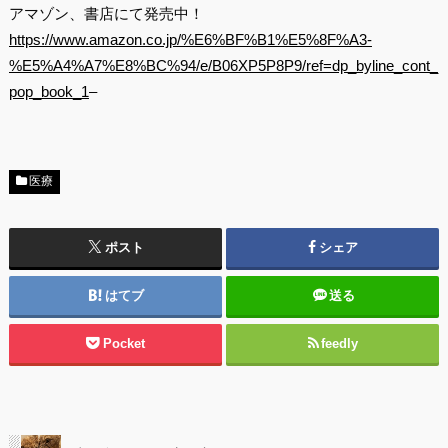
アマゾン、書店にて発売中！
https://www.amazon.co.jp/%E6%BF%B1%E5%8F%A3-
%E5%A4%A7%E8%BC%94/e/B06XP5P8P9/ref=dp_byline_cont_
pop_book_1
–
医療
ポスト
シェア
はてブ
送る
Pocket
feedly