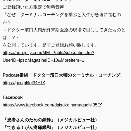
ご登録頂いた方限定で無料音声
「なぜ、ターミナルコーチングを学ぶと人生が急速に進むの
か？」
～ドクター濱口大輔が終末期医療の現場で目にしてきたものと
は！？～
を公開しています。是非ご登録お願い致します。
https://mm.jcity.com/MM_PublicSubscribe.cfm?
UserID=ips&MagazineID=19&MoreItem=1
Podcast番組「ドクター濱口大輔のターミナル・コーチング」
https://goo.gl/IqI34H
Facebook
https://www.facebook.com/daisuke.hamaguchi.35
「患者さんのための鎮静」（メジカルビュー社）
「できる！がん疼痛緩和」（メジカルビュー社）