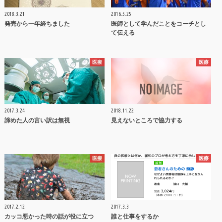
2018.3.21
2016.5.25
発売から一年経ちました
医師として学んだことをコーチとし
て伝える
医療
医療
2017.3.24
2018.11.22
諦めた人の言い訳は無視
見えないところで協力する
医療
医療
2017.2.12
2017.3.3
カッコ悪かった時の話が役に立つ
誰と仕事をするか