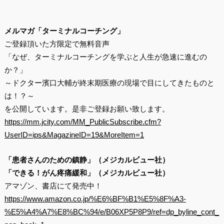
メルマガ「ターミナルコーチング」
ご登録頂いた方限定で無料音声
「なぜ、ターミナルコーチングを学ぶと人生が急速に進むの
か？」
～ドクター濱口大輔が終末期医療の現場で目にしてきたものと
は！？～
を公開しています。是非ご登録お願い致します。
https://mm.jcity.com/MM_PublicSubscribe.cfm?
UserID=ips&MagazineID=19&MoreItem=1
「患者さんのための鎮静」（メジカルビュー社）
「できる！がん疼痛緩和」（メジカルビュー社）
アマゾン、書店にて発売中！
https://www.amazon.co.jp/%E6%BF%B1%E5%8F%A3-
%E5%A4%A7%E8%BC%94/e/B06XP5P8P9/ref=dp_byline_cont_