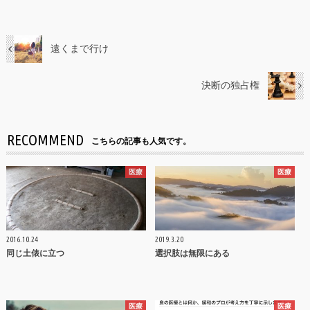
遠くまで行け
決断の独占権
RECOMMEND
こちらの記事も人気です。
医療
医療
2016.10.24
2019.3.20
同じ土俵に立つ
選択肢は無限にある
医療
医療