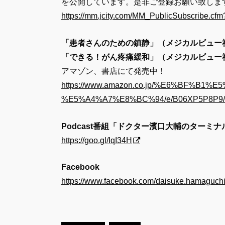
を公開しています。是非ご登録お願い致しま
https://mm.jcity.com/MM_PublicSubscribe.
「患者さんのための鎮静」（メジカルビュー
「できる！がん疼痛緩和」（メジカルビュー
アマゾン、書店にて発売中！
https://www.amazon.co.jp/%E6%BF%B1%E
%E5%A4%A7%E8%BC%94/e/B06XP5P8P9/ref
Podcast番組「ドクター濱口大輔のターミ
https://goo.gl/IqI34H
Facebook
https://www.facebook.com/daisuke.hamaguchi