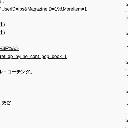
す。
cfm?UserID=ips&MagazineID=19&MoreItem=1
社）
社）
5%8F%A3-
=dp_byline_cont_pop_book_1
ナル・コーチング」
.35