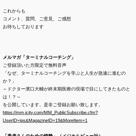
これからも
コメント、質問、ご意見、ご感想
お待ちしております
メルマガ「ターミナルコーチング」
ご登録頂いた方限定で無料音声
「なぜ、ターミナルコーチングを学ぶと人生が急速に進むの
か？」
～ドクター濱口大輔が終末期医療の現場で目にしてきたものと
は！？～
を公開しています。是非ご登録お願い致します。
https://mm.jcity.com/MM_PublicSubscribe.cfm?
UserID=ips&MagazineID=19&MoreItem=1
「患者さんのための鎮静」（メジカルビュー社）