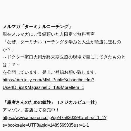
メルマガ「ターミナルコーチング」
現在メルマガにご登録頂いた方限定で無料音声
「なぜ、ターミナルコーチングを学ぶと人生が急速に進むの
か？」
～ドクター濱口大輔が終末期医療の現場で目にしてきたものと
は！？～
を公開しています。是非ご登録お願い致します。
https://mm.jcity.com/MM_PublicSubscribe.cfm?
UserID=ips&MagazineID=19&MoreItem=1
「患者さんのための鎮静」（メジカルビュー社）
アマゾン、書店にて発売中！
https://www.amazon.co.jp/dp/4758303991/ref=sr_1_1?
s=books&ie=UTF8&qid=1489569935&sr=1-1