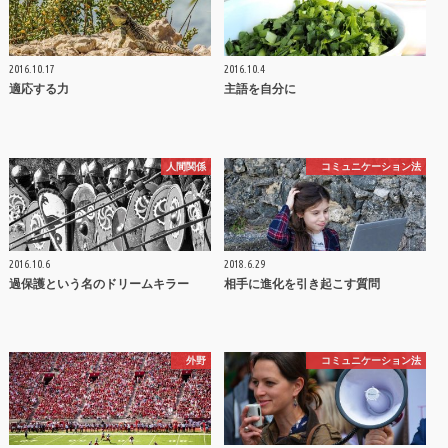
2016.10.17
2016.10.4
適応する力
主語を自分に
人間関係
コミュニケーション法
2016.10.6
2018.6.29
過保護という名のドリームキラー
相手に進化を引き起こす質問
外野
コミュニケーション法