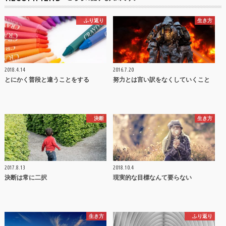
ふり返り
生き方
2018.4.14
2016.7.20
とにかく普段と違うことをする
努力とは言い訳をなくしていくこと
決断
生き方
2017.8.13
2018.10.4
決断は常に二択
現実的な目標なんて要らない
生き方
ふり返り