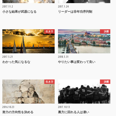
2017.11.2
2017.1.24
小さな結果が武器になる
リーダーは非年功序列制
生き方
決断
2017.5.21
2018.5.31
わかった気になるな
やりたい事は変わって良い
生き方
決断
2016.10.23
2017.10.13
努力の方向性を決める
裏方に回れる人は凄い