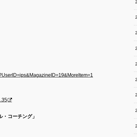
cfm?UserID=ips&MagazineID=19&MoreItem=1
.35
ナル・コーチング」