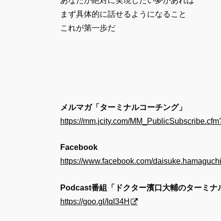
あなたが絶対に実現したい夢があれば
まず具体的に話せるようになること
これが第一歩だ
メルマガ「ターミナルコーチング」
https://mm.jcity.com/MM_PublicSubscribe.
Facebook
https://www.facebook.com/daisuke.hamaguchi
Podcast番組「ドクター濱口大輔のターミ
https://goo.gl/IqI34H