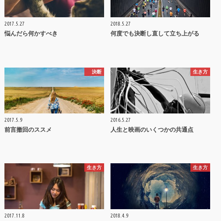
2017.5.27
2018.5.27
悩んだら何かすべき
何度でも決断し直して立ち上がる
決断
生き方
2017.5.9
2016.5.27
前言撤回のススメ
人生と映画のいくつかの共通点
生き方
生き方
2017.11.8
2018.4.9