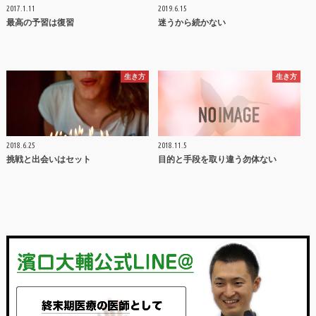
2017.1.11
2019.6.15
最高の予習は復習
迷うから続かない
生き方
生き方
2018.6.25
2018.11.5
挑戦と出会いはセット
目的と手段を取り違う勿体ない