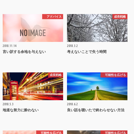
アドバイス
成長戦略
2018.11.14
2018.3.2
言い訳する余地を与えない
考えないことで失う時間
成長戦略
可能性を広げる
2018.5.3
2018.6.2
地道な努力に酔わない
良い話を聴いたで終わらせない方法
可能性を広げる
可能性を広げる