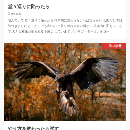
堂々巡りに陥ったら
2019.09.19
悩んでいて 堂々巡りに陥ったら 根本的に変わらなければならない 合図だと昨日
気づきました どこからでも良いので 取り組みやすい所から 根本的に変えること
で 大きな変化が生まれる予感 がしています メルマガ「ターミナルコー…
学ぶ姿勢
やり方を教わったら試す