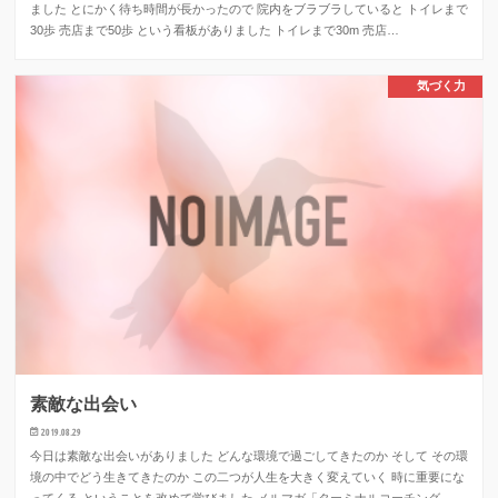
ました とにかく待ち時間が長かったので 院内をブラブラしていると トイレまで
30歩 売店まで50歩 という看板がありました トイレまで30m 売店…
気づく力
素敵な出会い
2019.08.29
今日は素敵な出会いがありました どんな環境で過ごしてきたのか そして その環
境の中でどう生きてきたのか この二つが人生を大きく変えていく 時に重要にな
ってくる ということを改めて学びました メルマガ「ターミナルコーチング…