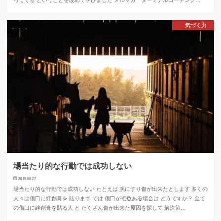
気づく力
場当たり的な行動では成功しない
2019.08.27
場当たり的な行動では成功しない たとえば 腕にすり傷が出来たとします 多くの
人々は傷口に絆創膏を 貼ります では 傷口が複数ある場合は どうですか？ 全て
の傷口に絆創膏を貼る人 と たくさん傷が出来た原因を探して 解決策…