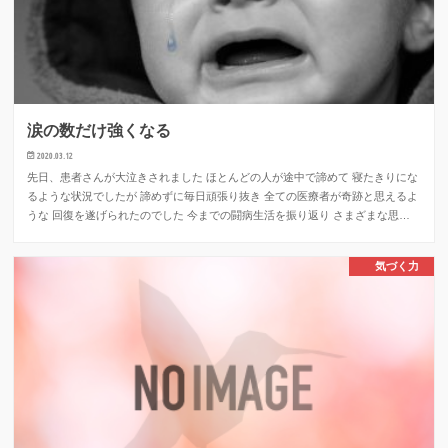
涙の数だけ強くなる
2020.03.12
先日、患者さんが大泣きされました ほとんどの人が途中で諦めて 寝たきりにな
るような状況でしたが 諦めずに毎日頑張り抜き 全ての医療者が奇跡と思えるよ
うな 回復を遂げられたのでした 今までの闘病生活を振り返り さまざまな思…
気づく力