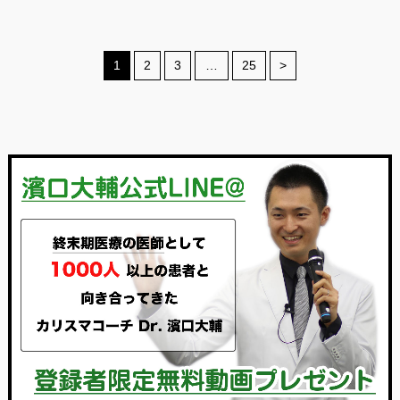
1
2
3
…
25
>