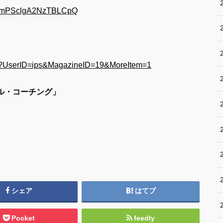
gpomPSclgA2NzTBLCpQ
cfm?UserID=ips&MagazineID=19&MoreItem=1
ナル・コーチング」
シェア
はてブ
Pocket
feedly