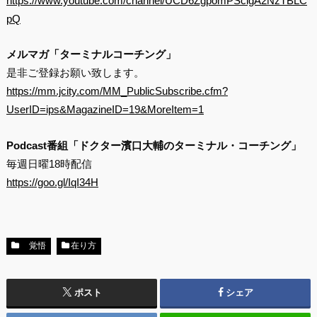
https://www.youtube.com/channel/UCD6ZgpomPSclgA2NzTBLC
pQ
メルマガ「ターミナルコーチング」
是非ご登録お願い致します。
https://mm.jcity.com/MM_PublicSubscribe.cfm?
UserID=ips&MagazineID=19&MoreItem=1
Podcast番組「ドクター濱口大輔のターミナル・コーチング」
毎週日曜18時配信
https://goo.gl/IqI34H
覚悟
在り方
ポスト
シェア