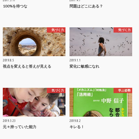
100%を待つな
問題はどこにある？
気づく力
気づく力
2019.8.5
2019.1.1
視点を変えると答えが見える
変化に敏感になれ
気づく力
学ぶ姿勢
2019.3.23
2019.8.2
元々持っていた能力
キレる！