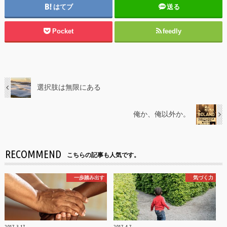
はてブ
送る
Pocket
feedly
選択肢は無限にある
俺か、俺以外か。
RECOMMEND
こちらの記事も人気です。
一歩踏み出す
気づく力
2017.3.17
2017.4.7