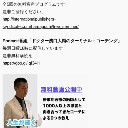
全5回の無料音声プログラムです
是非ご登録ください。
http://internationalpublishers-
syndicate.com/hamaguchi/free_seminer/
Podcast番組「ドクター濱口大輔のターミナル・コーチング」
毎週日曜18時に配信しています
是非無料購読を
https://goo.gl/IqI34H