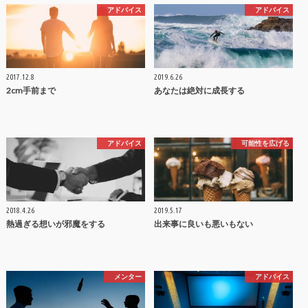
アドバイス
アドバイス
2017.12.8
2019.6.26
2cm手前まで
あなたは絶対に成長する
アドバイス
可能性を広げる
2018.4.26
2019.5.17
熱過ぎる想いが邪魔をする
出来事に良いも悪いもない
メンター
アドバイス