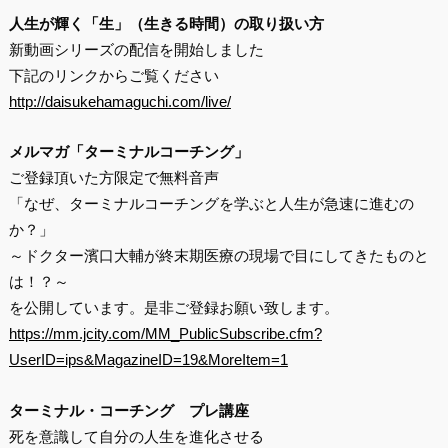
人生が輝く「生」（生きる時間）の取り扱い方
新動画シリーズの配信を開始しました
下記のリンクからご覧ください
http://daisukehamaguchi.com/live/
メルマガ「ターミナルコーチング」
ご登録頂いた方限定で無料音声
「なぜ、ターミナルコーチングを学ぶと人生が急速に進むの
か？」
～ドクター濱口大輔が終末期医療の現場で目にしてきたものと
は！？～
を公開しています。是非ご登録お願い致します。
https://mm.jcity.com/MM_PublicSubscribe.cfm?
UserID=ips&MagazineID=19&MoreItem=1
ターミナル・コーチング プレ講座
死を意識して自分の人生を進化させる