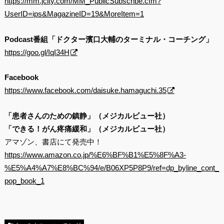
https://mm.jcity.com/MM_PublicSubscribe.cfm?
UserID=ips&MagazineID=19&MoreItem=1
Podcast番組「ドクター濱口大輔のターミナル・コーチング」
https://goo.gl/IqI34H
Facebook
https://www.facebook.com/daisuke.hamaguchi.35
「患者さんのための鎮静」（メジカルビュー社）
「できる！がん疼痛緩和」（メジカルビュー社）
アマゾン、書店にて発売中！
https://www.amazon.co.jp/%E6%BF%B1%E5%8F%A3-
%E5%A4%A7%E8%BC%94/e/B06XP5P8P9/ref=dp_byline_cont_
pop_book_1