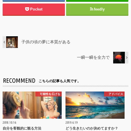
Pocket
feedly
子供の頃の夢に本質がある
一瞬一瞬を全力で
RECOMMEND
こちらの記事も人気です。
可能性を広げる
アドバイス
2018.10.16
2019.6.19
自分を客観的に観る方法
どう生きたいのか決めてますか？