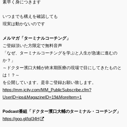
素早く身につきます
いつまでも構えを確認しても
現実は動かないのです
メルマガ「ターミナルコーチング」
ご登録頂いた方限定で無料音声
「なぜ、ターミナルコーチングを学ぶと人生が急速に進むの
か？」
～ドクター濱口大輔が終末期医療の現場で目にしてきたものと
は！？～
を公開しています。是非ご登録お願い致します。
https://mm.jcity.com/MM_PublicSubscribe.cfm?
UserID=ips&MagazineID=19&MoreItem=1
Podcast番組「ドクター濱口大輔のターミナル・コーチング」
https://goo.gl/IqI34H