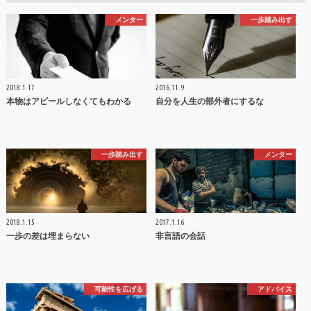
メンター
一歩踏み出す
2018.1.17
2016.11.9
本物はアピールしなくてもわかる
自分を人生の部外者にするな
一歩踏み出す
メンター
2018.1.15
2017.1.16
一歩の差は埋まらない
非言語の会話
可能性を広げる
アドバイス