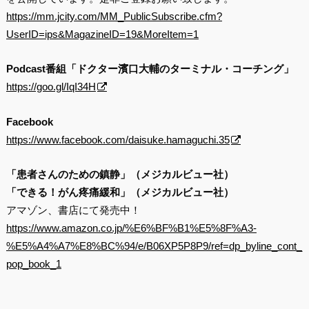
https://mm.jcity.com/MM_PublicSubscribe.cfm?
UserID=ips&MagazineID=19&MoreItem=1
Podcast番組「ドクター濱口大輔のターミナル・コーチング」
https://goo.gl/IqI34H
Facebook
https://www.facebook.com/daisuke.hamaguchi.35
「患者さんのための鎮静」（メジカルビュー社）
「できる！がん疼痛緩和」（メジカルビュー社）
アマゾン、書店にて発売中！
https://www.amazon.co.jp/%E6%BF%B1%E5%8F%A3-
%E5%A4%A7%E8%BC%94/e/B06XP5P8P9/ref=dp_byline_cont_
pop_book_1