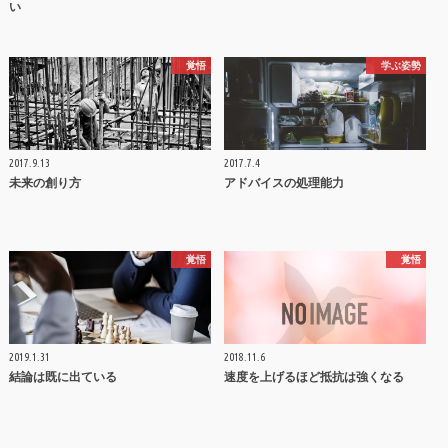
い
覚悟
学ぶ姿勢
2017.9.13
2017.7.4
未来の創り方
アドバイスの処理能力
覚悟
覚悟
2019.1.31
2018.11.6
結論は既に出ている
速度を上げるほど抵抗は強くなる