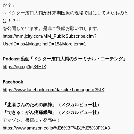
か？」
～ドクター濱口大輔が終末期医療の現場で目にしてきたものと
は！？～
を公開しています。是非ご登録お願い致します。
https://mm.jcity.com/MM_PublicSubscribe.cfm?
UserID=ips&MagazineID=19&MoreItem=1
Podcast番組「ドクター濱口大輔のターミナル・コーチング」
https://goo.gl/IqI34H
Facebook
https://www.facebook.com/daisuke.hamaguchi.35
「患者さんのための鎮静」（メジカルビュー社）
「できる！がん疼痛緩和」（メジカルビュー社）
アマゾン、書店にて発売中！
https://www.amazon.co.jp/%E6%BF%B1%E5%8F%A3-