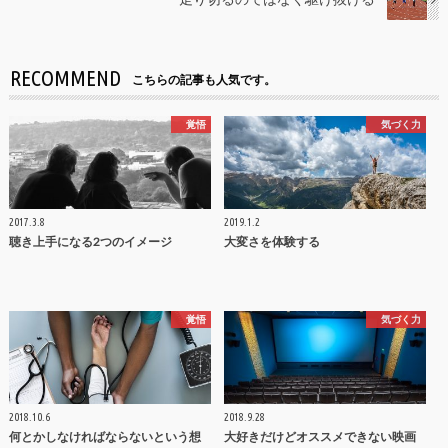
RECOMMEND
こちらの記事も人気です。
覚悟
気づく力
2017.3.8
2019.1.2
聴き上手になる2つのイメージ
大変さを体験する
覚悟
気づく力
2018.10.6
2018.9.28
何とかしなければならないという想
大好きだけどオススメできない映画