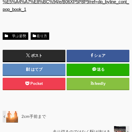
%E5%A4%A7%E8%BC%94/e/B06XP5P8P9/ref=dp_byline_cont_
pop_book_1
学ぶ姿勢
在り方
ポスト
シェア
はてブ
送る
Pocket
feedly
2cm手前まで
走り切るのではなく駆け抜ける